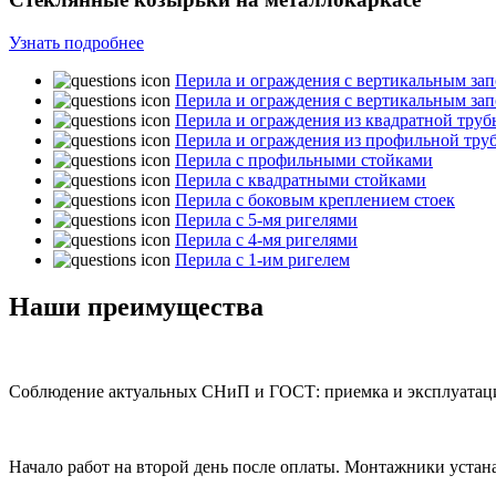
Узнать подробнее
Перила и ограждения с вертикальным за
Перила и ограждения с вертикальным за
Перила и ограждения из квадратной труб
Перила и ограждения из профильной тру
Перила с профильными стойками
Перила с квадратными стойками
Перила с боковым креплением стоек
Перила с 5-мя ригелями
Перила с 4-мя ригелями
Перила с 1-им ригелем
Наши
преимущества
Соблюдение актуальных СНиП и ГОСТ:
приемка и эксплуатаци
Начало работ на второй день после оплаты.
Монтажники устанав