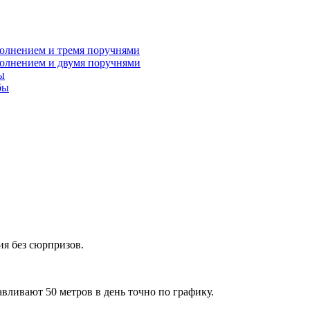
полнением и тремя поручнями
полнением и двумя поручнями
ы
бы
я без сюрпризов.
ливают 50 метров в день точно по графику.