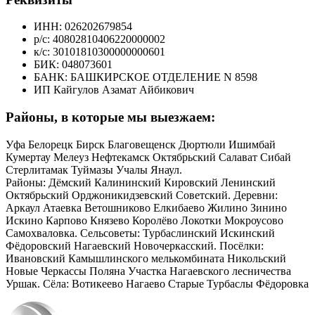
ИНН: 026202679854
р/с: 40802810406220000002
к/с: 30101810300000000601
БИК: 048073601
БАНК: БАШКИРСКОЕ ОТДЕЛЕНИЕ N 8598
ИП Кайгулов Азамат Айбикович
Районы, в которые мы выезжаем:
Уфа Белорецк Бирск Благовещенск Дюртюли Ишимбай
Кумертау Мелеуз Нефтекамск Октябрьский Салават Сибай
Стерлитамак Туймазы Учалы Янаул.
Районы: Дёмский Калининский Кировский Ленинский
Октябрьский Орджоникидзевский Советский. Деревни:
Аркаул Атаевка Ветошниково Елкибаево Жилино Зинино
Искино Карпово Князево Королёво Локотки Мокроусово
Самохваловка. Сельсоветы: Турбаслинский Искинский
Фёдоровский Нагаевский Новочеркасский. Посёлки:
Ивановский Камышлинского мелькомбината Никольский
Новые Черкассы Поляна Участка Нагаевского лесничества
Уршак. Сёла: Вотикеево Нагаево Старые Турбаслы Фёдоровка