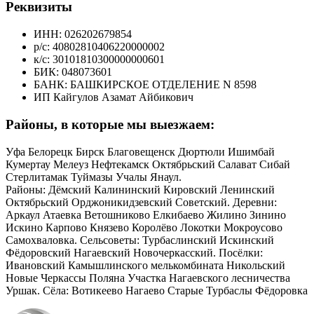
Реквизиты
ИНН: 026202679854
р/с: 40802810406220000002
к/с: 30101810300000000601
БИК: 048073601
БАНК: БАШКИРСКОЕ ОТДЕЛЕНИЕ N 8598
ИП Кайгулов Азамат Айбикович
Районы, в которые мы выезжаем:
Уфа Белорецк Бирск Благовещенск Дюртюли Ишимбай
Кумертау Мелеуз Нефтекамск Октябрьский Салават Сибай
Стерлитамак Туймазы Учалы Янаул.
Районы: Дёмский Калининский Кировский Ленинский
Октябрьский Орджоникидзевский Советский. Деревни:
Аркаул Атаевка Ветошниково Елкибаево Жилино Зинино
Искино Карпово Князево Королёво Локотки Мокроусово
Самохваловка. Сельсоветы: Турбаслинский Искинский
Фёдоровский Нагаевский Новочеркасский. Посёлки:
Ивановский Камышлинского мелькомбината Никольский
Новые Черкассы Поляна Участка Нагаевского лесничества
Уршак. Сёла: Вотикеево Нагаево Старые Турбаслы Фёдоровка